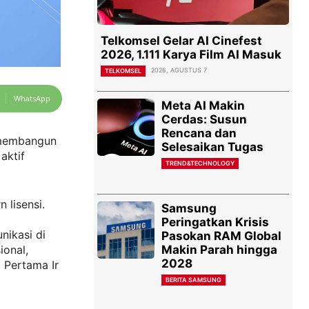
Telkomsel Gelar AI Cinefest
2026, 1.111 Karya Film AI Masuk
2026, AGUSTUS 7
TELKOMSEL
WhatsApp
Meta AI Makin
Cerdas: Susun
Rencana dan
m membangun
Selesaikan Tugas
aktif
TREND&TECHNOLOGY
 lisensi.
Samsung
Peringatkan Krisis
nikasi di
Pasokan RAM Global
Makin Parah hingga
ional,
2028
 Pertama Ir
BERITA SAMSUNG