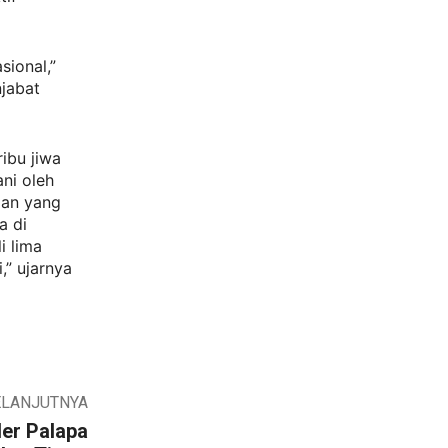
sional,”
jabat
ibu jiwa
ni oleh
ngan yang
a di
i lima
,” ujarnya
ELANJUTNYA
der Palapa