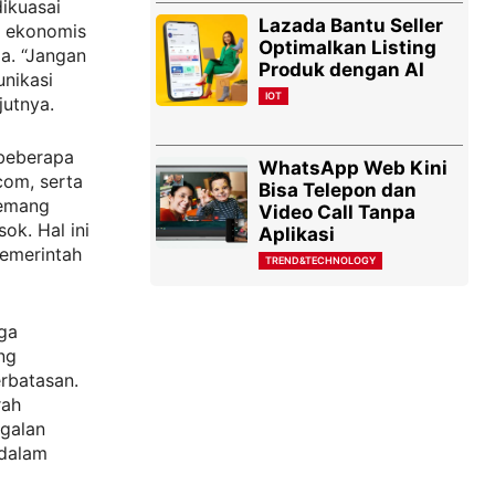
ikuasai
Lazada Bantu Seller
i ekonomis
Optimalkan Listing
ja. “Jangan
Produk dengan AI
unikasi
IOT
jutnya.
 beberapa
WhatsApp Web Kini
com, serta
Bisa Telepon dan
memang
Video Call Tanpa
ok. Hal ini
Aplikasi
pemerintah
TREND&TECHNOLOGY
uga
ng
erbatasan.
rah
agalan
 dalam