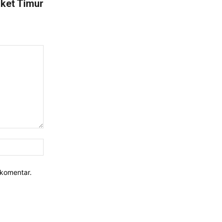
ket Timur
Website:
rkomentar.