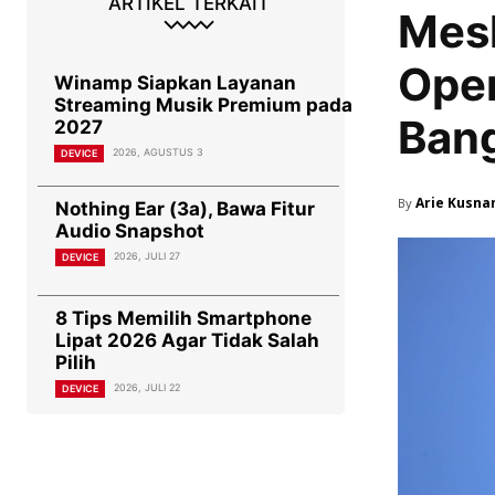
ARTIKEL TERKAIT
Mesk
Oper
Winamp Siapkan Layanan
Streaming Musik Premium pada
Bang
2027
2026, AGUSTUS 3
DEVICE
Arie Kusna
By
Nothing Ear (3a), Bawa Fitur
Audio Snapshot
2026, JULI 27
DEVICE
8 Tips Memilih Smartphone
Lipat 2026 Agar Tidak Salah
Pilih
2026, JULI 22
DEVICE