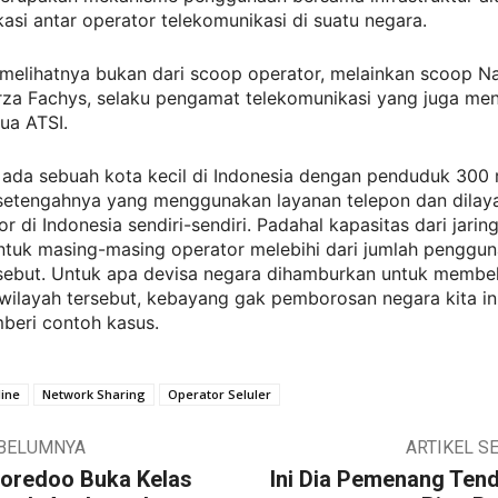
asi antar operator telekomunikasi di suatu negara.
 melihatnya bukan dari scoop operator, melainkan scoop Na
za Fachys, selaku pengamat telekomunikasi yang juga men
ua ATSI.
 ada sebuah kota kecil di Indonesia dengan penduduk 300 r
setengahnya yang menggunakan layanan telepon dan dilaya
or di Indonesia sendiri-sendiri. Padahal kapasitas dari jari
ntuk masing-masing operator melebihi dari jumlah penggun
rsebut. Untuk apa devisa negara dihamburkan untuk membel
wilayah tersebut, kebayang gak pemborosan negara kita ini
beri contoh kasus.
ine
Network Sharing
Operator Seluler
EBELUMNYA
ARTIKEL S
Ooredoo Buka Kelas
Ini Dia Pemenang Ten