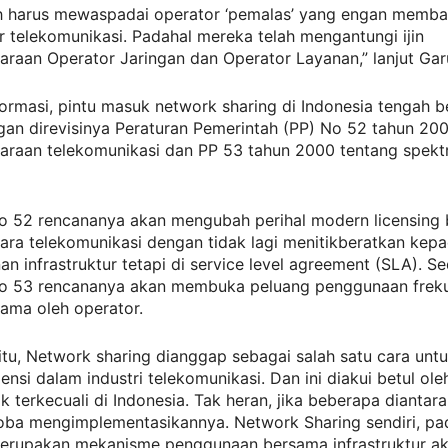
h harus mewaspadai operator ‘pemalas’ yang engan memb
ur telekomunikasi. Padahal mereka telah mengantungi ijin
raan Operator Jaringan dan Operator Layanan,” lanjut Gar
ormasi, pintu masuk network sharing di Indonesia tengah 
gan direvisinya Peraturan Pemerintah (PP) No 52 tahun 20
araan telekomunikasi dan PP 53 tahun 2000 tentang spek
No 52 rencananya akan mengubah perihal modern licensing 
ara telekomunikasi dengan tidak lagi menitikberatkan kep
 infrastruktur tetapi di service level agreement (SLA). S
No 53 rencananya akan membuka peluang penggunaan frek
ama oleh operator.
tu, Network sharing dianggap sebagai salah satu cara unt
siensi dalam industri telekomunikasi. Dan ini diakui betul ol
ak terkecuali di Indonesia. Tak heran, jika beberapa diantar
oba mengimplementasikannya. Network Sharing sendiri, pa
erupakan mekanisme penggunaan bersama infrastruktur ak