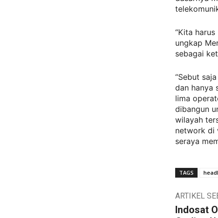
telekomunik
“Kita harus
ungkap Mer
sebagai ket
“Sebut saja
dan hanya 
lima operat
dibangun u
wilayah te
network di 
seraya mem
TAGS
headl
ARTIKEL S
Indosat 