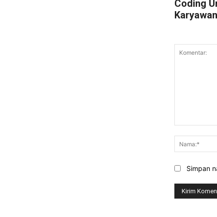
Coding U
Karyawa
Komentar:
Simpan na