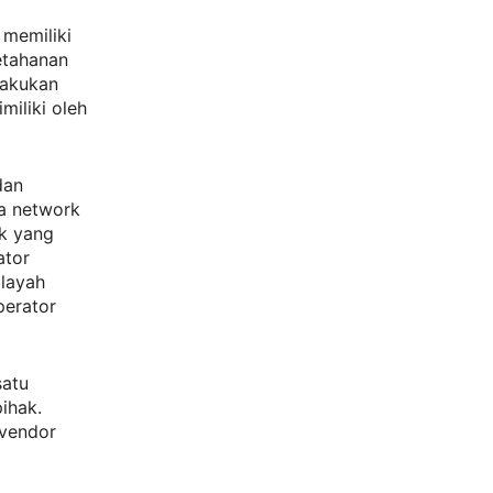
 memiliki
etahanan
lakukan
miliki oleh
dan
a network
ak yang
ator
ilayah
perator
satu
pihak.
 vendor