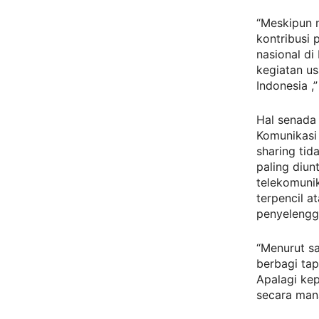
“Meskipun 
kontribusi
nasional di
kegiatan us
Indonesia ,
Hal senada
Komunikasi
sharing tid
paling diun
telekomuni
terpencil 
penyelengg
“Menurut sa
berbagi tap
Apalagi ke
secara mana