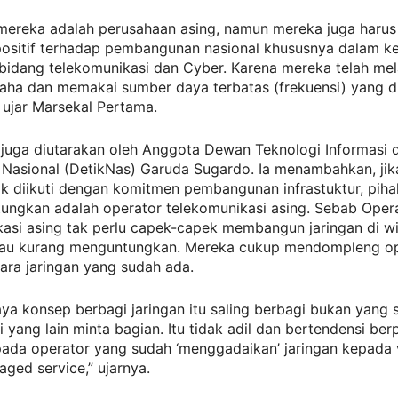
mereka adalah perusahaan asing, namun mereka juga harus
 positif terhadap pembangunan nasional khususnya dalam k
 bidang telekomunikasi dan Cyber. Karena mereka telah me
aha dan memakai sumber daya terbatas (frekuensi) yang di
” ujar Marsekal Pertama.
 juga diutarakan oleh Anggota Dewan Teknologi Informasi 
 Nasional (DetikNas) Garuda Sugardo. Ia menambahkan, jik
ak diikuti dengan komitmen pembangunan infrastuktur, pih
tungkan adalah operator telekomunikasi asing. Sebab Oper
kasi asing tak perlu capek-capek membangun jaringan di w
atau kurang menguntungkan. Mereka cukup mendompleng o
ara jaringan yang sudah ada.
ya konsep berbagi jaringan itu saling berbagi bukan yang 
i yang lain minta bagian. Itu tidak adil dan bertendensi ber
pada operator yang sudah ‘menggadaikan’ jaringan kepada
ged service,” ujarnya.