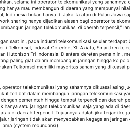
hkan, selama ini operator telekomunikasi yang sahamnya d
sing hanya mau membangun di daerah yang mempunyai nila
al, Indonesia bukan hanya di Jakarta atau di Pulau Jawa sa
ork sharing hanya dijadikan alasan bagi operator telekom
embangun jaringan telekomunikasi di daerah terpencil,” lan
an saat ini, pada industri telekomunikasi seluler terdapat
rti Telkomsel, Indosat Ooredoo, XL Axiata, Smartfren tele
lan Hutchison Tri Indonesia. Diantara deretan pemain ini, 
ang paling giat dalam membangun jaringan hingga ke pelos
enakan Telkomsel memiliki mayoritas saham yang dikuasai 
t, operator telekomunikasi yang sahamnya dikuasai asing j
ikut terlibat dalam membangun jaringan telekomunikasi ya
i dengan pemerintah hingga tempat terpencil dan daerah p
k hanya satu jaringan telekomunikasi saja yang ada di dae
atau di daerah terpencil. Tujuannya adalah jika terjadi keg
jalur jaringan tidak akan menyebabkan kegagalan jaringan
 lama (system redundansi).