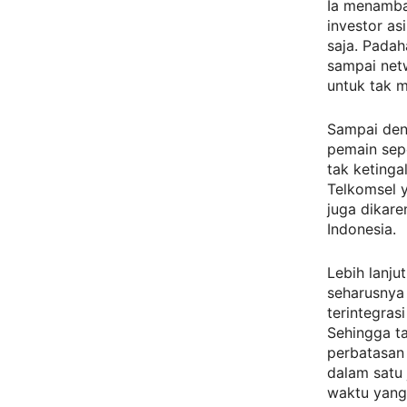
Ia menamba
investor a
saja. Padah
sampai netw
untuk tak m
Sampai deng
pemain sepe
tak ketinga
Telkomsel y
juga dikar
Indonesia.
Lebih lanju
seharusnya 
terintegras
Sehingga ta
perbatasan 
dalam satu 
waktu yang