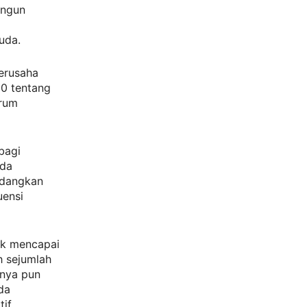
angun
uda.
berusaha
00 tentang
trum
bagi
ada
edangkan
uensi
uk mencapai
eh sejumlah
anya pun
da
tif