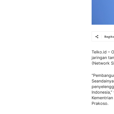
Bagik
Telko.id – 
jaringan ta
(Network Sh
“Pembangun
Seandainya
penyelengga
Indonesia,
Kementrian
Prakoso.