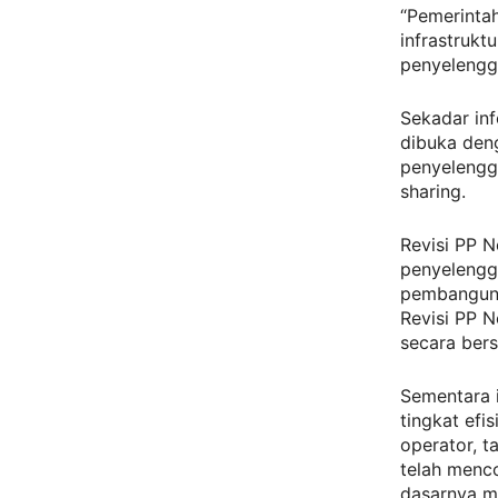
“Pemerinta
infrastrukt
penyelengga
Sekadar inf
dibuka den
penyelengg
sharing.
Revisi PP 
penyelengg
pembangunan
Revisi PP 
secara bers
Sementara i
tingkat efi
operator, t
telah menc
dasarnya m