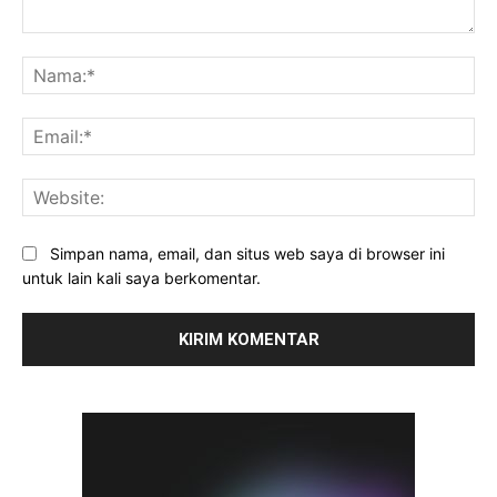
Komentar:
Na
Ema
Web
Simpan nama, email, dan situs web saya di browser ini
untuk lain kali saya berkomentar.