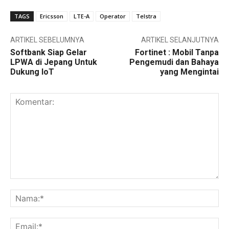
TAGS
Ericsson
LTE-A
Operator
Telstra
ARTIKEL SEBELUMNYA
ARTIKEL SELANJUTNYA
Softbank Siap Gelar
Fortinet : Mobil Tanpa
LPWA di Jepang Untuk
Pengemudi dan Bahaya
Dukung IoT
yang Mengintai
Komentar:
Na
Ema