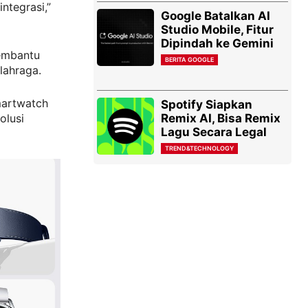
ntegrasi,”
Google Batalkan AI
Studio Mobile, Fitur
Dipindah ke Gemini
embantu
BERITA GOOGLE
lahraga.
martwatch
Spotify Siapkan
Remix AI, Bisa Remix
olusi
Lagu Secara Legal
TREND&TECHNOLOGY