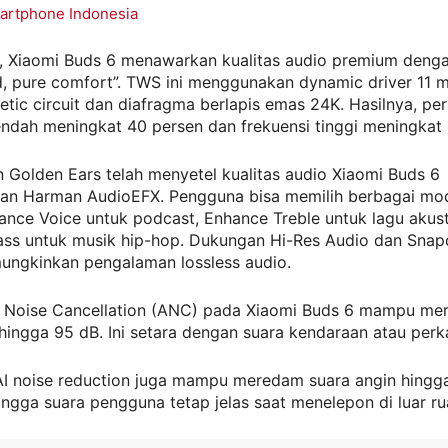
artphone Indonesia
a, Xiaomi Buds 6 menawarkan kualitas audio premium denga
d, pure comfort”. TWS ini menggunakan dynamic driver 11
etic circuit dan diafragma berlapis emas 24K. Hasilnya, pe
endah meningkat 40 persen dan frekuensi tinggi meningkat
Golden Ears telah menyetel kualitas audio Xiaomi Buds 6
n Harman AudioEFX. Pengguna bisa memilih berbagai mod
ance Voice untuk podcast, Enhance Treble untuk lagu akust
ass untuk musik hip-hop. Dukungan Hi-Res Audio dan Sna
ngkinkan pengalaman lossless audio.
ve Noise Cancellation (ANC) pada Xiaomi Buds 6 mampu m
hingga 95 dB. Ini setara dengan suara kendaraan atau perkak
 AI noise reduction juga mampu meredam suara angin hingg
ingga suara pengguna tetap jelas saat menelepon di luar r