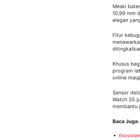
Meski bater
10,99 mm d
elegan yan
Fitur kebug
menawarkan 
ditingkatka
Khusus bagi
program lat
online maup
Sensor deta
Watch S5 ju
membantu p
Baca Juga:
Ekosiste