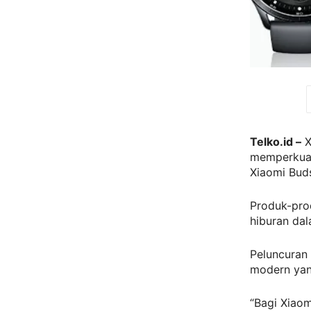
Telko.id –
X
memperkuat
Xiaomi Buds
Produk-prod
hiburan dal
Peluncuran 
modern yang
“Bagi Xiaom