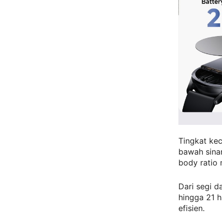
Tingkat kec
bawah sinar
body ratio 
Dari segi 
hingga 21 h
efisien.