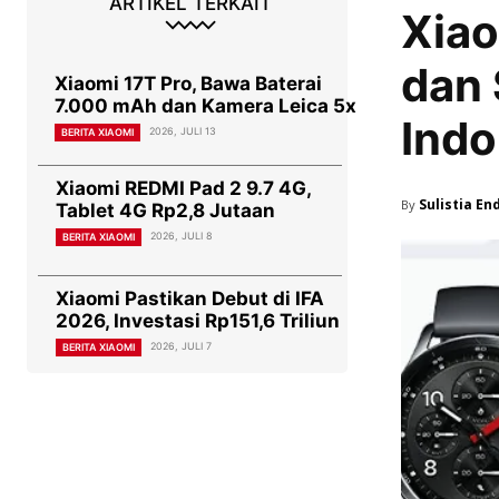
ARTIKEL TERKAIT
Xiao
dan 
Xiaomi 17T Pro, Bawa Baterai
7.000 mAh dan Kamera Leica 5x
Indo
2026, JULI 13
BERITA XIAOMI
Xiaomi REDMI Pad 2 9.7 4G,
Sulistia En
By
Tablet 4G Rp2,8 Jutaan
2026, JULI 8
BERITA XIAOMI
Xiaomi Pastikan Debut di IFA
2026, Investasi Rp151,6 Triliun
2026, JULI 7
BERITA XIAOMI