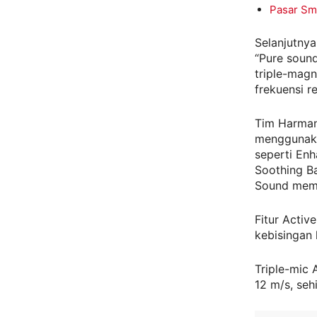
Pasar Sm
Selanjutny
“Pure soun
triple-magn
frekuensi r
Tim Harman 
menggunaka
seperti Enh
Soothing B
Sound memu
Fitur Acti
kebisingan 
Triple-mic
12 m/s, seh