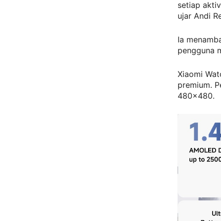
setiap akti
ujar Andi R
Ia menamba
pengguna me
Xiaomi Watc
premium. P
480×480.