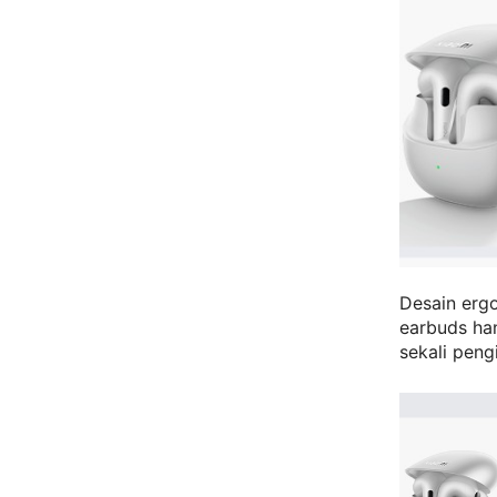
Desain erg
earbuds ha
sekali peng