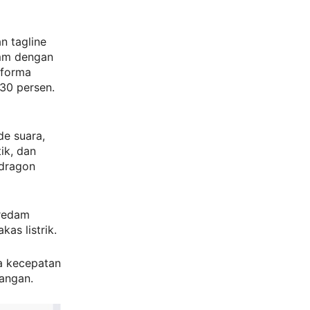
n tagline
 mm dengan
rforma
 30 persen.
e suara,
ik, dan
pdragon
eredam
as listrik.
a kecepatan
uangan.