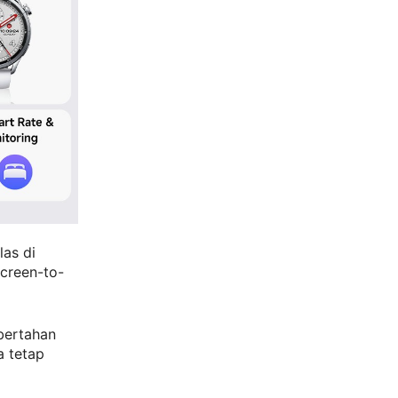
las di
screen-to-
bertahan
a tetap