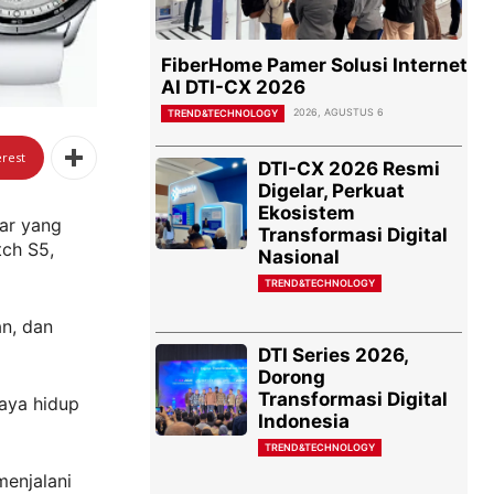
FiberHome Pamer Solusi Internet
AI DTI-CX 2026
2026, AGUSTUS 6
TREND&TECHNOLOGY
erest
DTI-CX 2026 Resmi
Digelar, Perkuat
Ekosistem
ar yang
Transformasi Digital
tch S5,
Nasional
TREND&TECHNOLOGY
n, dan
DTI Series 2026,
Dorong
Transformasi Digital
gaya hidup
Indonesia
TREND&TECHNOLOGY
menjalani