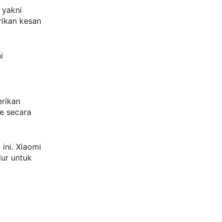
 yakni
rikan kesan
i
erikan
e secara
ini. Xiaomi
ur untuk