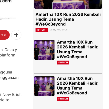
Amartha 10X Run 2026 Kembali
Hadir, Usung Tema
#WeGoBeyond
2026, AGUSTUS 7
FINTECH
erest
Amartha 10X Run
2026 Kembali Hadir,
on-Galaxy
Usung Tema
 platform
#WeGoBeyond
FINTECH
ngguna
penggunaan
Amartha 10X Run
2026 Kembali Hadir,
Usung Tema
#WeGoBeyond
i Now Brief,
FINTECH
cle to