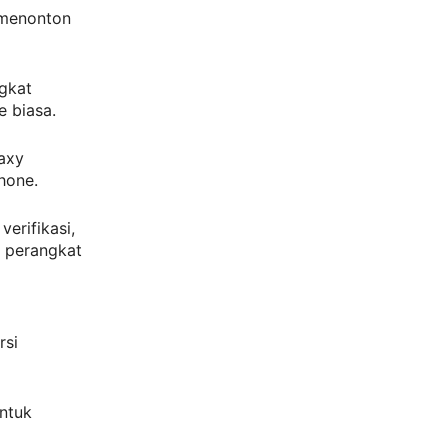
 menonton
gkat
 biasa.
laxy
hone.
rifikasi,
k perangkat
rsi
ntuk