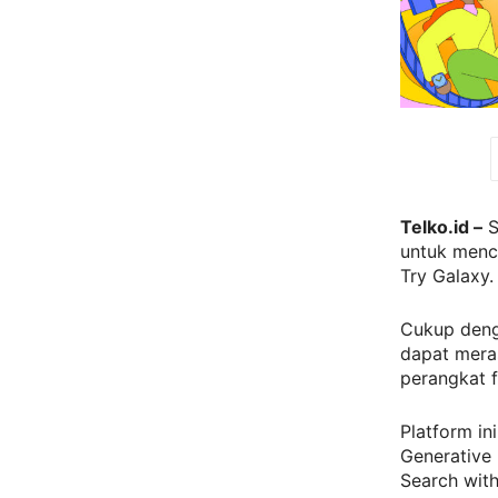
Telko.id –
S
untuk menco
Try Galaxy.
Cukup deng
dapat meras
perangkat f
Platform in
Generative 
Search wit