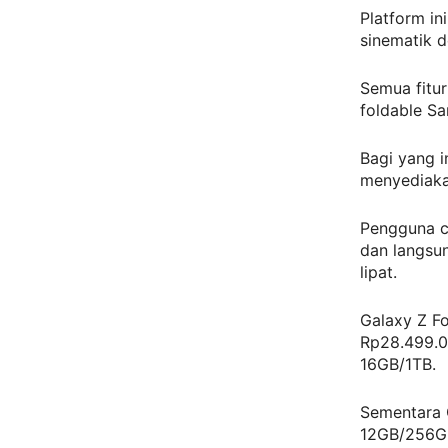
Platform i
sinematik d
Semua fitu
foldable S
Bagi yang i
menyediaka
Pengguna c
dan langsun
lipat.
Galaxy Z Fo
Rp28.499.0
16GB/1TB.
Sementara G
12GB/256GB