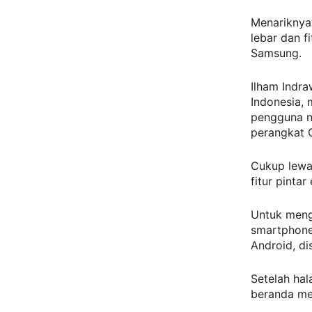
Menariknya,
lebar dan f
Samsung.
Ilham Indr
Indonesia, 
pengguna no
perangkat 
Cukup lewa
fitur pintar
Untuk meng
smartphone
Android, d
Setelah ha
beranda mel