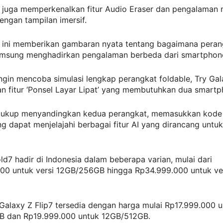
ni juga memperkenalkan fitur Audio Eraser dan pengalaman
engan tampilan imersif.
r ini memberikan gambaran nyata tentang bagaimana peran
amsung menghadirkan pengalaman berbeda dari smartphone
ngin mencoba simulasi lengkap perangkat foldable, Try Ga
n fitur ‘Ponsel Layar Lipat’ yang membutuhkan dua smartp
ukup menyandingkan kedua perangkat, memasukkan kode ve
g dapat menjelajahi berbagai fitur AI yang dirancang untu
ld7 hadir di Indonesia dalam beberapa varian, mulai dari
00 untuk versi 12GB/256GB hingga Rp34.999.000 untuk ve
alaxy Z Flip7 tersedia dengan harga mulai Rp17.999.000 u
 dan Rp19.999.000 untuk 12GB/512GB.