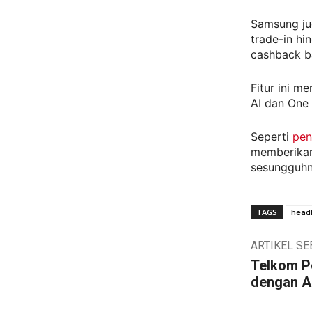
Samsung ju
trade-in hi
cashback ba
Fitur ini m
AI dan One
Seperti
pen
memberikan
sesungguhny
TAGS
headl
ARTIKEL S
Telkom Pe
dengan A