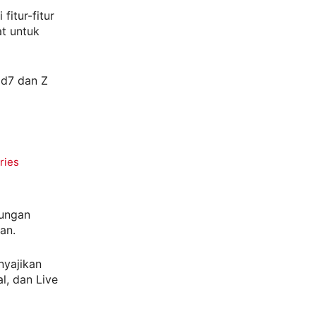
itur-fitur
t untuk
ld7 dan Z
ries
kungan
an.
nyajikan
l, dan Live