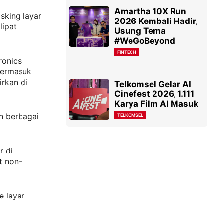
Amartha 10X Run
sking layar
2026 Kembali Hadir,
lipat
Usung Tema
#WeGoBeyond
FINTECH
ronics
termasuk
rkan di
Telkomsel Gelar AI
Cinefest 2026, 1.111
Karya Film AI Masuk
n berbagai
TELKOMSEL
r di
t non-
e layar