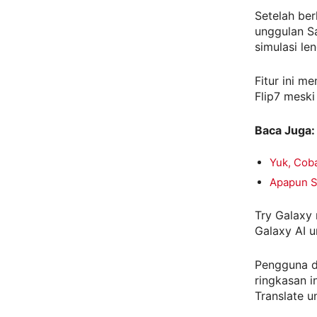
Setelah ber
unggulan S
simulasi le
Fitur ini 
Flip7 mesk
Baca Juga:
Yuk, Coba
Apapun Sm
Try Galaxy
Galaxy AI u
Pengguna d
ringkasan i
Translate u