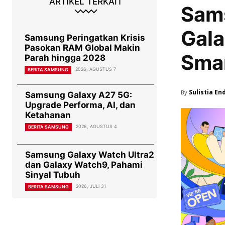
ARTIKEL TERKAIT
Sam
Gala
Samsung Peringatkan Krisis
Pasokan RAM Global Makin
Sma
Parah hingga 2028
2026, AGUSTUS 7
BERITA SAMSUNG
Sulistia En
By
Samsung Galaxy A27 5G:
Upgrade Performa, AI, dan
Ketahanan
2026, AGUSTUS 4
BERITA SAMSUNG
Samsung Galaxy Watch Ultra2
dan Galaxy Watch9, Pahami
Sinyal Tubuh
2026, JULI 31
BERITA SAMSUNG