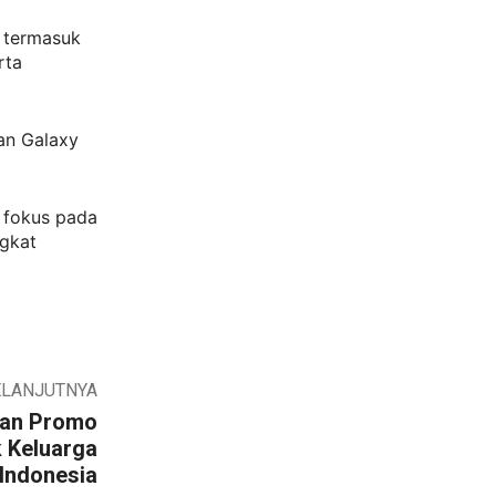
 termasuk
rta
han Galaxy
p fokus pada
gkat
ELANJUTNYA
kan Promo
 Keluarga
Indonesia