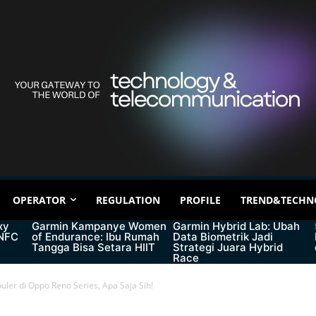
OPERATOR
REGULATION
PROFILE
TREND&TECHN
xy
Garmin Kampanye Women
Garmin Hybrid Lab: Ubah
 NFC
of Endurance: Ibu Rumah
Data Biometrik Jadi
Tangga Bisa Setara HIIT
Strategi Juara Hybrid
Race
opuler di Oppo Reno Series, Apa Saja Sih!