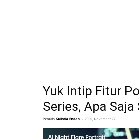
Yuk Intip Fitur 
Series, Apa Saja 
Penulis
Sulistia Endah
-
2020, November 27