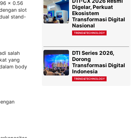
DTI-CX 2026 Resmi
.96 x 0.56
Digelar, Perkuat
 dengan slot
Ekosistem
dual stand-
Transformasi Digital
Nasional
TREND&TECHNOLOGY
DTI Series 2026,
adi salah
Dorong
gkat yang
Transformasi Digital
 dalam body
Indonesia
TREND&TECHNOLOGY
dengan