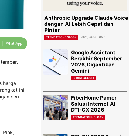
Anthropic Upgrade Claude Voice
dengan AI Lebih Cepat dan
Pintar
2026, AGUSTUS 6
TREND&TECHNOLOGY
WhatsApp
Google Assistant
Berakhir September
ptember.
2026, Digantikan
Gemini
BERITA GOOGLE
s harga
rangkat ini
gan seri
FiberHome Pamer
Solusi Internet AI
DTI-CX 2026
TREND&TECHNOLOGY
 Pink,