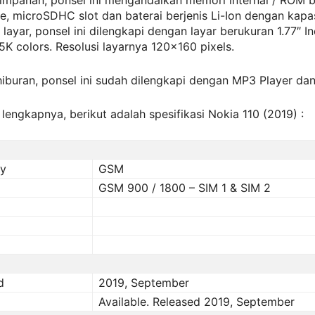
impanan, ponsel ini mengandalkan memori internal / ROM b
, microSDHC slot dan baterai berjenis Li-Ion dengan kapa
layar, ponsel ini dilengkapi dengan layar berukuran 1.77″ 
65K colors. Resolusi layarnya 120×160 pixels.
iburan, ponsel ini sudah dilengkapi dengan MP3 Player da
 lengkapnya, berikut adalah spesifikasi Nokia 110 (2019) :
gy
GSM
GSM 900 / 1800 – SIM 1 & SIM 2
d
2019, September
Available. Released 2019, September