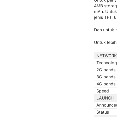
Untuk peny
4MB storage
mAh. Untuk 
jenis TFT, 
Dan untuk h
Untuk lebih
NETWORK
Technolo
2G bands
3G bands
4G bands
Speed
LAUNCH
Announce
Status