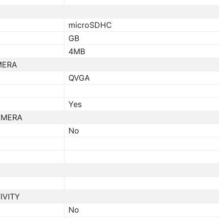
microSDHC
GB
4MB
MERA
QVGA
Yes
AMERA
No
IVITY
No