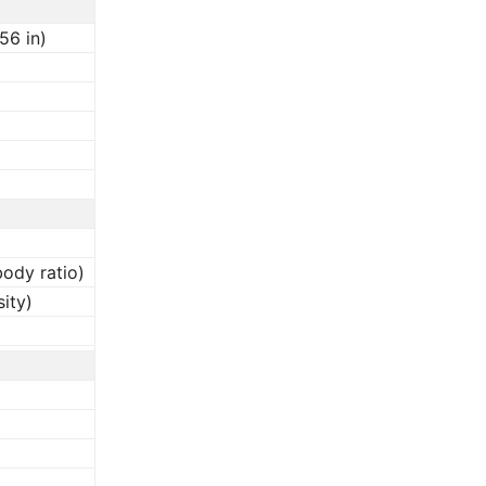
56 in)
body ratio)
sity)