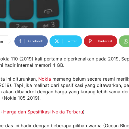
Facebook
Twitter
Pinterest
an
Nokia 110 (2019) kali pertama diperkenalkan pada 2019, Se
ni hadir internal memori 4 GB.
ta ini diturunkan,
Nokia
memang belum secara resmi merili
2019). Tapi jika melihat dari spesifikasi yang ditawarkan, pe
n akan dibandrol dengan harga yang kurang lebih sama den
 (Nokia 105 2019).
 :
Harga dan Spesifikasi Nokia Terbaru
)
erdas ini hadir dengan beberapa pilihan warna (Ocean Blue,