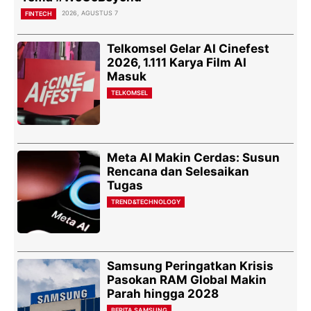
2026, AGUSTUS 7
FINTECH
Telkomsel Gelar AI Cinefest
2026, 1.111 Karya Film AI
Masuk
TELKOMSEL
Meta AI Makin Cerdas: Susun
Rencana dan Selesaikan
Tugas
TREND&TECHNOLOGY
Samsung Peringatkan Krisis
Pasokan RAM Global Makin
Parah hingga 2028
BERITA SAMSUNG