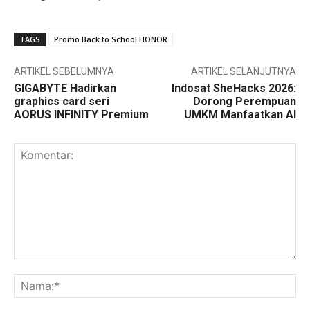
TAGS
Promo Back to School HONOR
ARTIKEL SEBELUMNYA
ARTIKEL SELANJUTNYA
GIGABYTE Hadirkan
Indosat SheHacks 2026:
graphics card seri
Dorong Perempuan
AORUS INFINITY Premium
UMKM Manfaatkan AI
Komentar:
Na