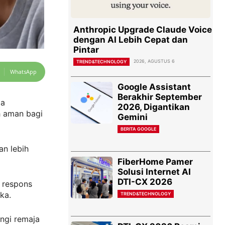
Anthropic Upgrade Claude Voice
dengan AI Lebih Cepat dan
Pintar
2026, AGUSTUS 6
TREND&TECHNOLOGY
WhatsApp
Google Assistant
Berakhir September
ja
2026, Digantikan
h aman bagi
Gemini
BERITA GOOGLE
an lebih
FiberHome Pamer
Solusi Internet AI
DTI-CX 2026
 respons
ka.
TREND&TECHNOLOGY
ngi remaja