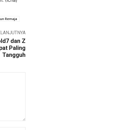
. (Icha)
kun Remaja
ELANJUTNYA
ld7 dan Z
pat Paling
Tangguh
Website: