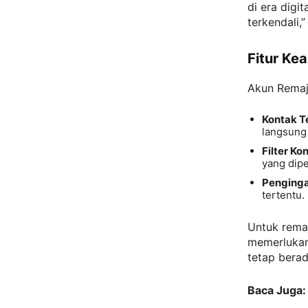
di era digi
terkendali,”
Fitur K
Akun Remaja
Kontak T
langsung
Filter Ko
yang dipe
Penginga
tertentu.
Untuk rema
memerlukan 
tetap berad
Baca Juga: