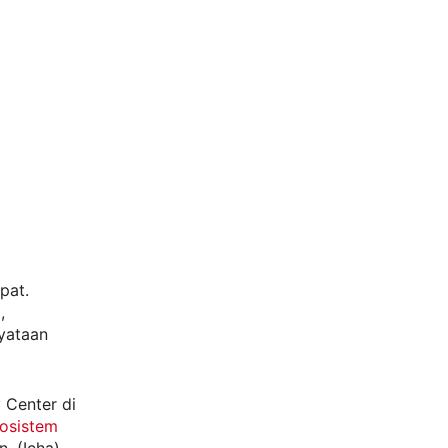
pat.
,
nyataan
 Center di
osistem