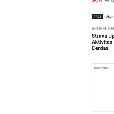
digital
yang 
TAGS
Akun
ARTIKEL S
Strava U
Aktivitas
Cerdas
Komentar: