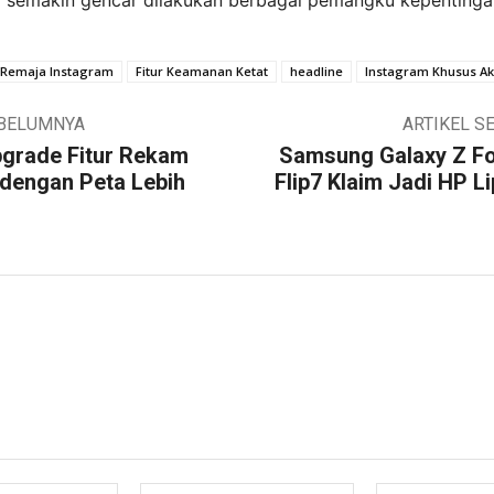
semakin gencar dilakukan berbagai pemangku kepentingan
 Remaja Instagram
Fitur Keamanan Ketat
headline
Instagram Khusus A
EBELUMNYA
ARTIKEL S
pgrade Fitur Rekam
Samsung Galaxy Z Fo
 dengan Peta Lebih
Flip7 Klaim Jadi HP Li
Nama:*
Email:*