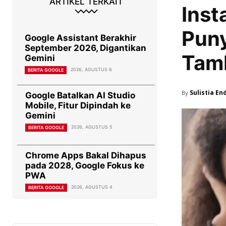
ARTIKEL TERKAIT
Inst
Puny
Google Assistant Berakhir
September 2026, Digantikan
Tam
Gemini
2026, AGUSTUS 6
BERITA GOOGLE
Sulistia En
By
Google Batalkan AI Studio
Mobile, Fitur Dipindah ke
Gemini
2026, AGUSTUS 5
BERITA GOOGLE
Chrome Apps Bakal Dihapus
pada 2028, Google Fokus ke
PWA
2026, AGUSTUS 4
BERITA GOOGLE