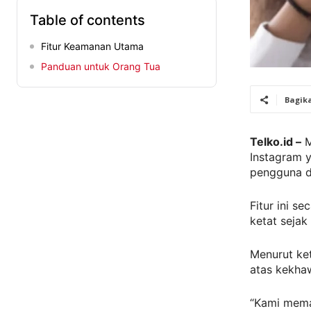
Table of contents
Fitur Keamanan Utama
Panduan untuk Orang Tua
Bagik
Telko.id –
M
Instagram 
pengguna d
Fitur ini s
ketat seja
Menurut ke
atas kekhaw
“Kami mema