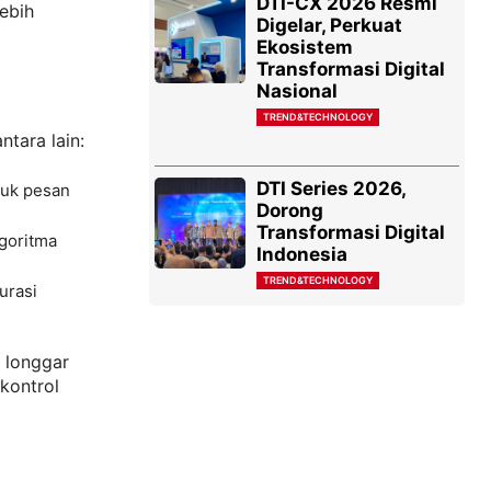
DTI-CX 2026 Resmi
lebih
Digelar, Perkuat
Ekosistem
Transformasi Digital
Nasional
TREND&TECHNOLOGY
tara lain:
DTI Series 2026,
suk pesan
Dorong
Transformasi Digital
goritma
Indonesia
TREND&TECHNOLOGY
urasi
 longgar
kontrol