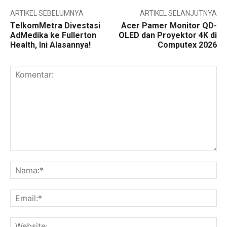
ARTIKEL SEBELUMNYA
ARTIKEL SELANJUTNYA
TelkomMetra Divestasi
Acer Pamer Monitor QD-
AdMedika ke Fullerton
OLED dan Proyektor 4K di
Health, Ini Alasannya!
Computex 2026
Komentar:
Na
Ema
Web