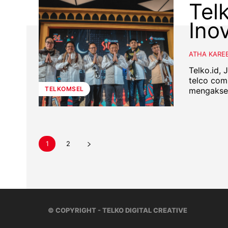
Tel
Inov
ATHA KARE
Telko.id,
telco com
TELKOMSEL
mengaksele
1
2
© COPYRIGHT - TELKO DIGITAL CREATIVE