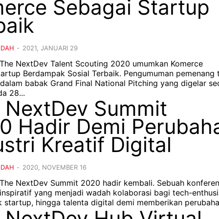
erce Sebagai Startup
baik
NDAH
-
2021, JANUARI 29
- The NextDev Talent Scouting 2020 umumkan Komerce
tartup Berdampak Sosial Terbaik. Pengumuman pemenang 
 dalam babak Grand Final National Pitching yang digelar se
a 28...
 NextDev Summit
0 Hadir Demi Perubah
stri Kreatif Digital
NDAH
-
2020, NOVEMBER 16
- The NextDev Summit 2020 hadir kembali. Sebuah konferen
inspiratif yang menjadi wadah kolaborasi bagi tech-enthusi
 startup, hingga talenta digital demi memberikan perubahan
 NextDev Hub Virtual