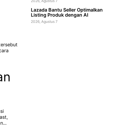
2026, Agustus 7
Lazada Bantu Seller Optimalkan
Listing Produk dengan AI
2026, Agustus 7
tersebut
cara
an
si
ast,
...