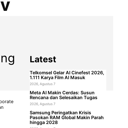
ev
ing
Latest
Telkomsel Gelar AI Cinefest 2026,
1.111 Karya Film AI Masuk
2026, Agustus 7
Meta AI Makin Cerdas: Susun
Rencana dan Selesaikan Tugas
rporate
2026, Agustus 7
an
Samsung Peringatkan Krisis
Pasokan RAM Global Makin Parah
hingga 2028