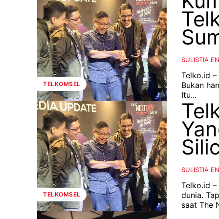
Kum
Tel
Sum
SULISTIA E
Telko.id –
Bukan hany
TELKOMSEL
Itu...
Tel
Yan
Sili
SULISTIA E
Telko.id –
dunia. Ta
TELKOMSEL
saat The 