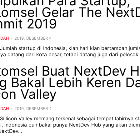
pulkan Para Startup,
komsel Gelar The Next
mit 2019
NDAH
-
2019, DESEMBER 4
 Jumlah startup di Indonesia, kian hari kian bertambah juml
a datang dari kota besar, tetapi datang juga dari pelosok 
komsel Buat NextDev 
g Bakal Lebih Keren Da
con Valley
NDAH
-
2019, DESEMBER 4
 Sillicon Valley memang terkenal sebagai tempat lahirnya s
pi, Indonesia pun bakal punya NextDev Hub yang akan di
NextDev...