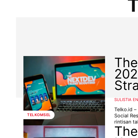
T
The
202
Str
SULISTIA E
Telko.id 
Social Re
TELKOMSEL
The