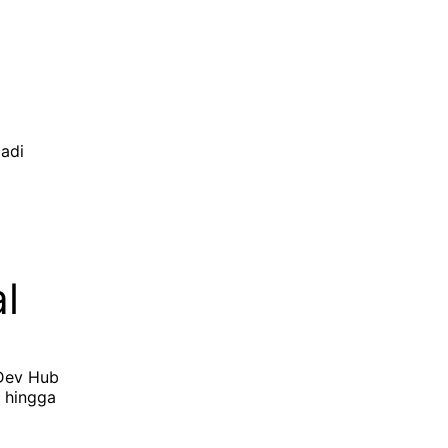
adi
l
tDev Hub
i hingga