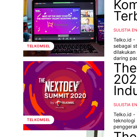
Kom
Ter
SULISTIA E
Telko.id 
sebagai s
TELKOMSEL
dilakukan
daring pad
The
202
Indu
SULISTIA E
Telko.id 
teknologi 
TELKOMSEL
penggerak
The