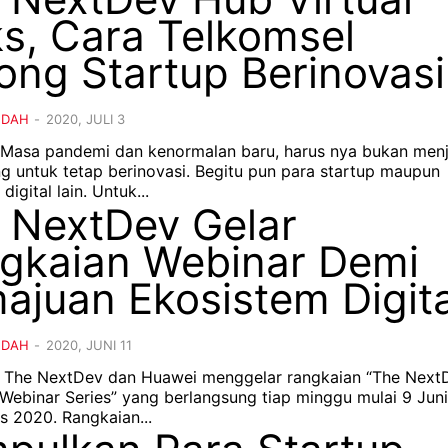
ks, Cara Telkomsel
ong Startup Berinovasi
NDAH
-
2020, JULI 3
– Masa pandemi dan kenormalan baru, harus nya bukan menj
g untuk tetap berinovasi. Begitu pun para startup maupun
digital lain. Untuk...
 NextDev Gelar
gkaian Webinar Demi
ajuan Ekosistem Digita
NDAH
-
2020, JUNI 11
- The NextDev dan Huawei menggelar rangkaian “The Nex
Webinar Series” yang berlangsung tiap minggu mulai 9 Jun
s 2020. Rangkaian...