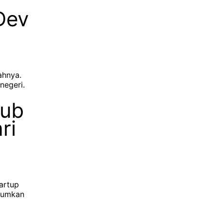
Dev
ahnya.
negeri.
Hub
ri
tartup
umumkan