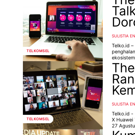
Tal
Dor
SULISTIA E
Telko.id 
penghalan
TELKOMSEL
ekosistem 
The
Ran
Kem
SULISTIA E
Telko.id 
X Huawei 
TELKOMSEL
27 Agustu