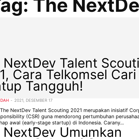
ag:
The NextD
 NextDev Talent Scout
1, Cara Telkomsel Cari
atup Tangguh!
NDAH
-
2021, DESEMBER 17
– The NextDev Talent Scouting 2021 merupakan inisiatif Co
sponsibility (CSR) guna mendorong pertumbuhan perusaha
rintisan tahap awal (early-stage startup) di Indonesia. Carany...
 NextDev Umumkan