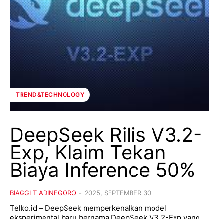
TREND&TECHNOLOGY
DeepSeek Rilis V3.2-
Exp, Klaim Tekan
Biaya Inference 50%
BIAGGI T ADINEGORO
-
2025, SEPTEMBER 30
Telko.id – DeepSeek memperkenalkan model
eksperimental baru bernama DeepSeek V3.2-Exp yang