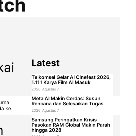
tch
Latest
kai
Telkomsel Gelar AI Cinefest 2026,
1.111 Karya Film AI Masuk
2026, Agustus 7
Meta AI Makin Cerdas: Susun
urna
Rencana dan Selesaikan Tugas
da ke
2026, Agustus 7
Samsung Peringatkan Krisis
Pasokan RAM Global Makin Parah
n
hingga 2028