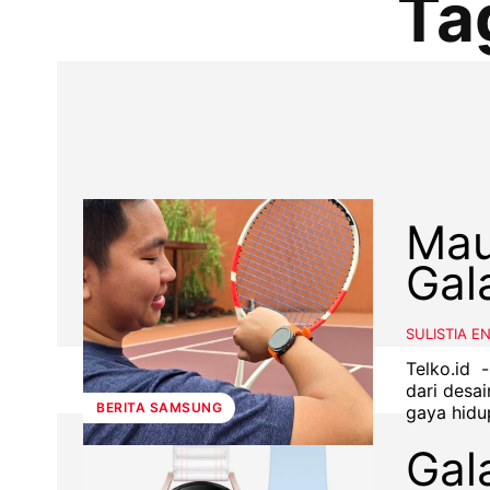
Ta
Mau
Gal
SULISTIA E
Telko.id 
dari desa
BERITA SAMSUNG
gaya hidup
Gal