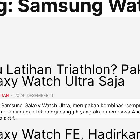
g:
Samsung Wa
 Latihan Triathlon? Pa
axy Watch Ultra Saja
NDAH
-
2024, DESEMBER 11
- Samsung Galaxy Watch Ultra, merupakan kombinasi semp
in premium dan teknologi canggih yang akan membawa An
 aktif...
axy Watch FE, Hadirka