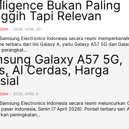
elligence Bukan Paling
ggih Tapi Relevan
NDAH
-
2026, APRIL 20
- Samsung Electronics Indonesia secara resmi memperkenal
e terbaru dari lini Galaxy A, yaitu Galaxy A57 5G dan Gal
ua perangkat...
sung Galaxy A57 5G,
is, AI Cerdas, Harga
sial
NDAH
-
2026, APRIL 8
- Samsung Electronics Indonesia secara resmi meluncurkan 
 Indonesia, Senin (7 April 2026). Ponsel terbaru seri A ini
kan peningkatan...