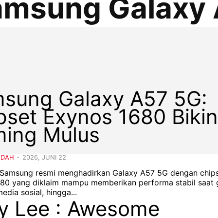
amsung Galaxy
sung Galaxy A57 5G:
pset Exynos 1680 Biki
ing Mulus
NDAH
-
2026, JUNI 22
- Samsung resmi menghadirkan Galaxy A57 5G dengan chip
80 yang diklaim mampu memberikan performa stabil saat 
media sosial, hingga...
y Lee : Awesome