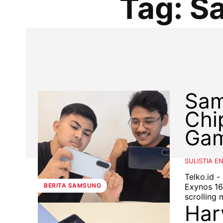
Tag:
S
Sam
Chi
Gam
SULISTIA E
Telko.id 
Exynos 16
BERITA SAMSUNG
scrolling 
Har