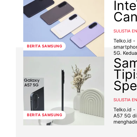
Int
Can
SULISTIA E
Telko.id 
smartphon
BERITA SAMSUNG
5G. Ked
Sam
Tip
Spe
SULISTIA E
Telko.id 
A57 5G di pasar
BERITA SAMSUNG
menghadir