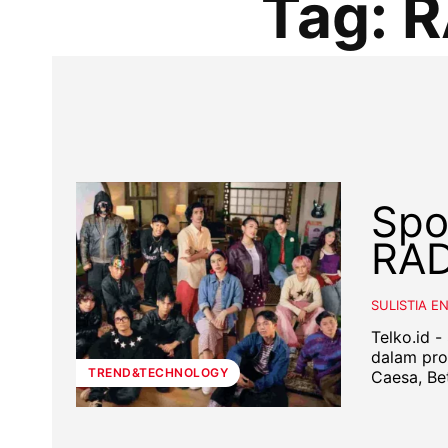
Tag:
R
Spo
RAD
SULISTIA E
Telko.id 
dalam pro
TREND&TECHNOLOGY
Caesa, Bet