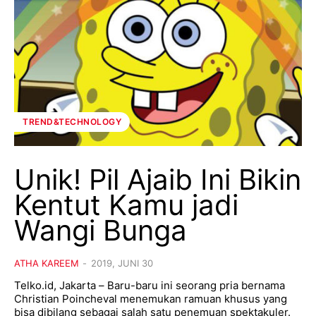
TREND&TECHNOLOGY
Unik! Pil Ajaib Ini Bikin
Kentut Kamu jadi
Wangi Bunga
ATHA KAREEM
-
2019, JUNI 30
Telko.id, Jakarta – Baru-baru ini seorang pria bernama
Christian Poincheval menemukan ramuan khusus yang
bisa dibilang sebagai salah satu penemuan spektakuler.