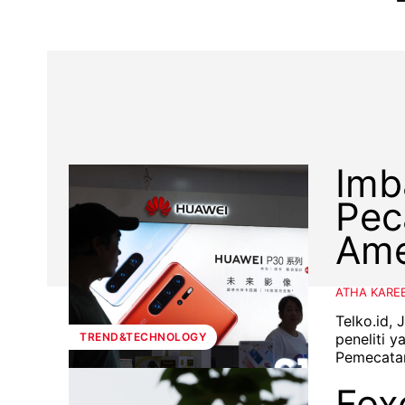
Imb
Pec
Ame
ATHA KARE
Telko.id,
peneliti y
TREND&TECHNOLOGY
Pemecatan
Fox