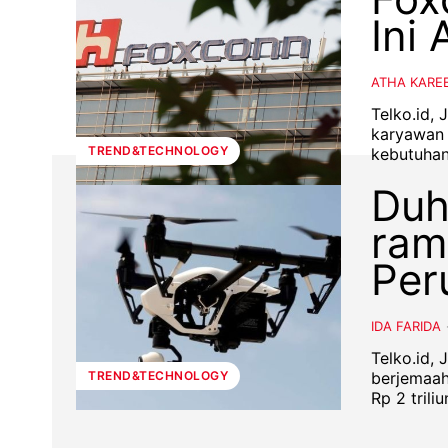
Ini
ATHA KARE
Telko.id,
karyawan 
TREND&TECHNOLOGY
kebutuhan 
Duh
ram
Per
IDA FARIDA
Telko.id,
berjemaah
TREND&TECHNOLOGY
Rp 2 trili