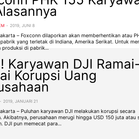
 Alasannya
EM
-
2019, JUNI 8
 Jakarta – Foxconn dilaporkan akan memberhentikan atau P
pabrik yang terletak di Indiana, Amerika Serikat. Untuk me
produksi di pabrik...
! Karyawan DJI Ramai
ai Korupsi Uang
usahaan
-
2019, JANUARI 21
 Jakarta – Puluhan karyawan DJI melakukan korupsi secara
. Akibatnya, perusahaan merugi hingga USD 150 juta atau s
un. DJI pun memecat para...