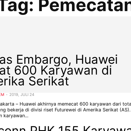
Tag:
Pemecata
as Embargo, Huawei
at 600 Karyawan di
rika Serikat
EM
-
2019, JULI 24
 Jakarta – Huawei akhirnya memecat 600 karyawan dari tot
ang bekerja di divisi riset Futurewei di Amerika Serikat (AS).
 karyawan...
conn PHK 155 Karyawa