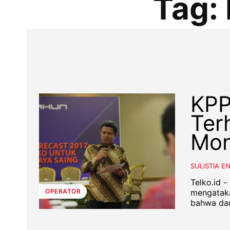
Tag:
KPP
Ter
Mon
SULISTIA E
Telko.id 
mengataka
OPERATOR
bahwa dar