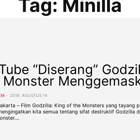
Tag:
Minilla
Tube “Diserang” Godzil
 Monster Menggemas
EM
-
2019, AGUSTUS 14
Jakarta – Film Godzilla: King of the Monsters yang tayang 
mengingatkan kita semua tentang sifat destruktif Godzilla 
nster....