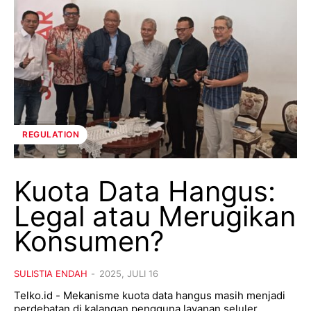
REGULATION
Kuota Data Hangus:
Legal atau Merugikan
Konsumen?
SULISTIA ENDAH
-
2025, JULI 16
Telko.id - Mekanisme kuota data hangus masih menjadi
perdebatan di kalangan pengguna layanan seluler