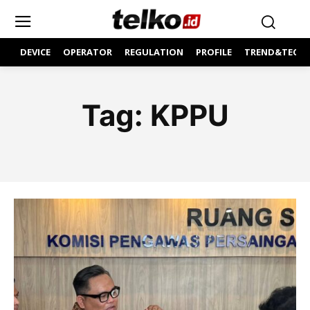
DEVICE
OPERATOR
REGULATION
PROFILE
TREND&TECH
Tag:
KPPU