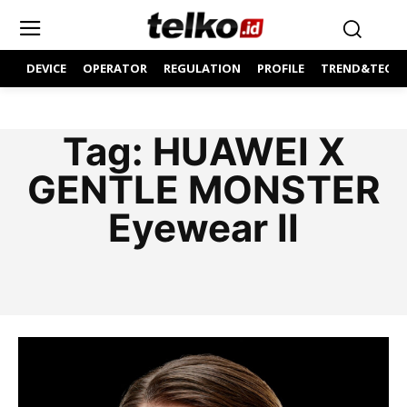
DEVICE
OPERATOR
REGULATION
PROFILE
TREND&TECH
Tag:
HUAWEI X
GENTLE MONSTER
Eyewear II