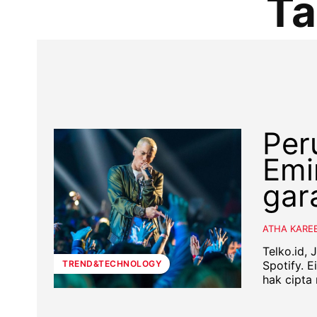
Ta
Per
Emi
gar
ATHA KARE
Telko.id,
Spotify. 
TREND&TECHNOLOGY
hak cipta 