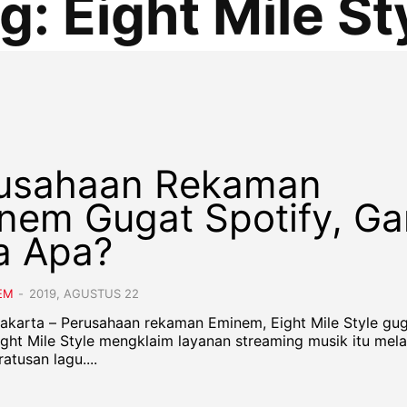
g:
Eight Mile St
usahaan Rekaman
nem Gugat Spotify, Ga
a Apa?
EM
-
2019, AGUSTUS 22
 Jakarta – Perusahaan rekaman Eminem, Eight Mile Style gu
Eight Mile Style mengklaim layanan streaming musik itu mel
ratusan lagu....