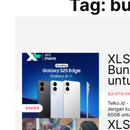
Tag:
b
XLS
Bun
unt
SULISTIA E
Telko.id 
dengan k
DEVICE
60GB untu
XLS