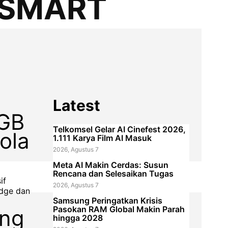
XLSMART
Latest
0GB
Telkomsel Gelar AI Cinefest 2026,
ola
1.111 Karya Film AI Masuk
2026, Agustus 7
Meta AI Makin Cerdas: Susun
Rencana dan Selesaikan Tugas
if
2026, Agustus 7
dge dan
Samsung Peringatkan Krisis
Pasokan RAM Global Makin Parah
ing
hingga 2028