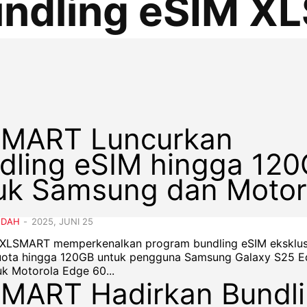
undling eSIM 
MART Luncurkan
dling eSIM hingga 12
uk Samsung dan Motor
NDAH
-
2025, JUNI 25
- XLSMART memperkenalkan program bundling eSIM eksklus
uota hingga 120GB untuk pengguna Samsung Galaxy S25 E
k Motorola Edge 60...
MART Hadirkan Bundl