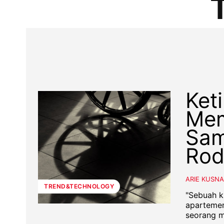
Ket
Mem
Sam
Rod
ARIE KUSN
TREND&TECHNOLOGY
"Sebuah k
apartemen
seorang m