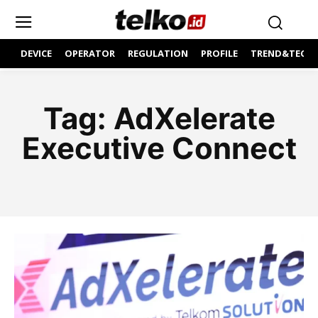
DEVICE
OPERATOR
REGULATION
PROFILE
TREND&TECH
Tag:
AdXelerate
Executive Connect